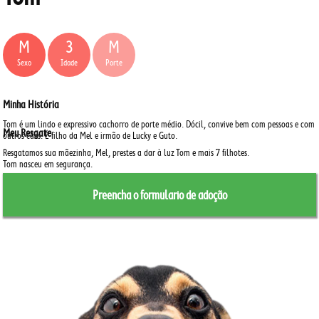
M
3
M
Sexo
Idade
Porte
Minha História
Tom é um lindo e expressivo cachorro de porte médio.
Dócil, convive bem com pessoas e com
Meu Resgate
outros cães.
É filho da Mel e irmão de Lucky e Guto.
Resgatamos sua mãezinha, Mel, prestes a dar à luz Tom e mais 7 filhotes.
Tom nasceu em segurança.
Preencha o formulario de adoção