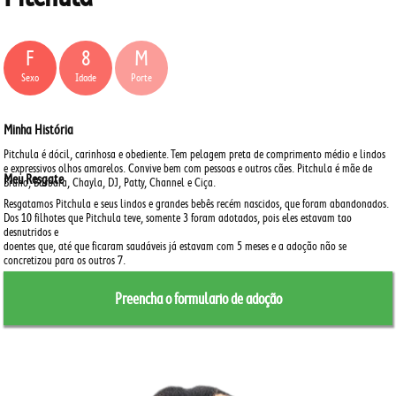
F
8
M
Sexo
Idade
Porte
Minha História
Pitchula é dócil, carinhosa e obediente.
Tem pelagem preta de comprimento médio e lindos
e expressivos olhos amarelos.
Convive bem com pessoas e outros cães.
Pitchula é mãe de
Meu Resgate
Bruno, Bárbara, Chayla, DJ, Patty, Channel e Ciça.
Resgatamos Pitchula e seus lindos e grandes bebês recém nascidos, que foram abandonados.
Dos 10 filhotes que Pitchula teve, somente 3 foram adotados, pois eles estavam tao
desnutridos e
doentes que, até que ficaram saudáveis já estavam com 5 meses e a adoção não se
concretizou para os outros 7.
Preencha o formulario de adoção