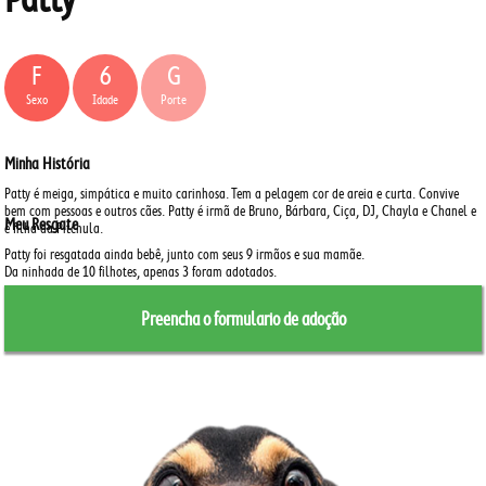
F
6
G
Sexo
Idade
Porte
Minha História
Patty é meiga, simpática e muito carinhosa.
Tem a pelagem cor de areia e curta.
Convive
bem com pessoas e outros cães.
Patty é irmã de Bruno, Bárbara, Ciça, DJ, Chayla e Chanel e
Meu Resgate
é filha da Pitchula.
Patty foi resgatada ainda bebê, junto com seus 9 irmãos e sua mamãe.
Da ninhada de 10 filhotes, apenas 3 foram adotados.
Preencha o formulario de adoção