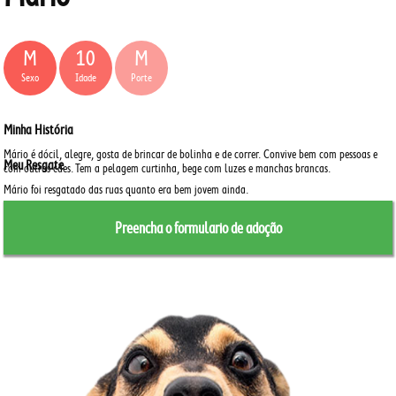
M
10
M
Sexo
Idade
Porte
Minha História
Mário é dócil, alegre, gosta de brincar de bolinha e de correr.
Convive bem com pessoas e
Meu Resgate
com outros cães.
Tem a pelagem curtinha, bege com luzes e manchas brancas.
Mário foi resgatado das ruas quanto era bem jovem ainda.
Preencha o formulario de adoção