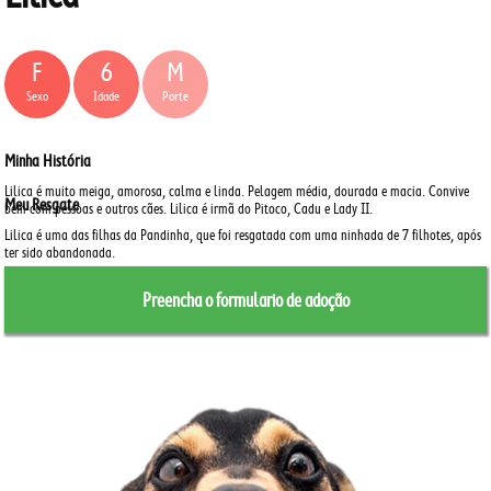
F
6
M
Sexo
Idade
Porte
Minha História
Lilica é muito meiga, amorosa, calma e linda.
Pelagem média, dourada e macia.
Convive
Meu Resgate
bem com pessoas e outros cães.
Lilica é irmã do Pitoco, Cadu e Lady II.
Lilica é uma das filhas da Pandinha, que foi resgatada com uma ninhada de 7 filhotes, após
ter sido abandonada.
Preencha o formulario de adoção